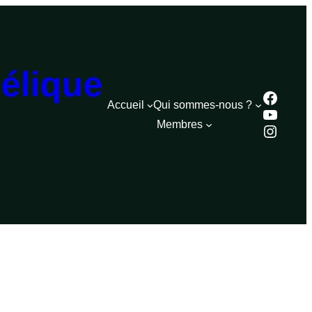
élique
Faceb
Accueil
Qui sommes-nous ?
YouTu
Membres
Instag